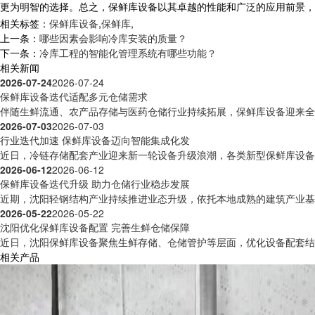
更为明智的选择。总之，保鲜库设备以其卓越的性能和广泛的应用前景，
相关标签：
保鲜库设备
,
保鲜库
,
上一条：
哪些因素会影响冷库安装的质量？
下一条：
冷库工程的智能化管理系统有哪些功能？
相关新闻
2026-07-24
2026-07-24
保鲜库设备迭代适配多元仓储需求
伴随生鲜流通、农产品存储与医药仓储行业持续拓展，保鲜库设备迎来全方
2026-07-03
2026-07-03
行业迭代加速 保鲜库设备迈向智能集成化发
近日，冷链存储配套产业迎来新一轮设备升级浪潮，各类新型保鲜库设备逐
2026-06-12
2026-06-12
保鲜库设备迭代升级 助力仓储行业稳步发展
近期，沈阳轻钢结构产业持续推进业态升级，依托本地成熟的建筑产业基础
2026-05-22
2026-05-22
沈阳优化保鲜库设备配置 完善生鲜仓储保障
近日，沈阳保鲜库设备聚焦生鲜存储、仓储管护等层面，优化设备配套结构
相关产品