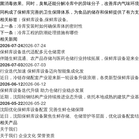
菌消毒效果。同时，臭氧还能分解冷库中的异味分子，改善库内气味环境
同构成了保鲜库完善的卫生保障体系，为食品的储存和保鲜提供了有力支
相关标签：
保鲜库设备
,
保鲜库设备
,
上一条：
冷库安装时如何确保库体的密封性
下一条：
冷库工程的防潮处理措施有哪些
相关新闻
2026-07-24
2026-07-24
保鲜库设备迭代适配多元仓储需求
伴随生鲜流通、农产品存储与医药仓储行业持续拓展，保鲜库设备迎来全方
2026-07-03
2026-07-03
行业迭代加速 保鲜库设备迈向智能集成化发
近日，冷链存储配套产业迎来新一轮设备升级浪潮，各类新型保鲜库设备逐
2026-06-12
2026-06-12
保鲜库设备迭代升级 助力仓储行业稳步发展
近期，沈阳轻钢结构产业持续推进业态升级，依托本地成熟的建筑产业基础
2026-05-22
2026-05-22
沈阳优化保鲜库设备配置 完善生鲜仓储保障
近日，沈阳保鲜库设备聚焦生鲜存储、仓储管护等层面，优化设备配套结构
相关产品
关于我们
关于我们
企业文化
荣誉资质