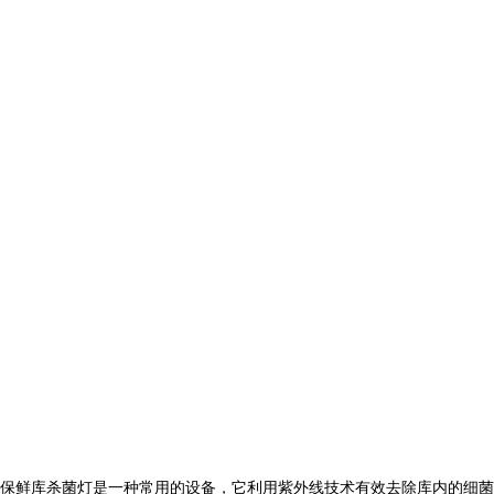
保鲜库杀菌灯是一种常用的设备，它利用紫外线技术有效去除库内的细菌