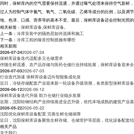
同时，保鲜库内的空气需要保持流通，并通过曝气处理来保持空气新鲜，
过人为控制气体中氮气、氧气、二氧化碳、乙烯等成分的比例，以及调节
地、色泽、口感、营养等的基本不变。最后，
保鲜库设备
还会控制光照的
相关标签：
保鲜库设备
,
保鲜库设备
,
上一条：
冷库安装中的隔热层如何选择和施工
下一条：
冷库工程的噪音控制措施有哪些
相关新闻
2026-07-24
2026-07-24
保鲜库设备迭代适配多元仓储需求
伴随生鲜流通、农产品存储与医药仓储行业持续拓展，保鲜库设备迎来全方
2026-07-03
2026-07-03
行业迭代加速 保鲜库设备迈向智能集成化发
近日，冷链存储配套产业迎来新一轮设备升级浪潮，各类新型保鲜库设备逐
2026-06-12
2026-06-12
保鲜库设备迭代升级 助力仓储行业稳步发展
近期，沈阳轻钢结构产业持续推进业态升级，依托本地成熟的建筑产业基础
2026-05-22
2026-05-22
沈阳优化保鲜库设备配置 完善生鲜仓储保障
近日，沈阳保鲜库设备聚焦生鲜存储、仓储管护等层面，优化设备配套结构
相关产品
关于我们