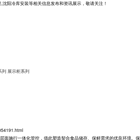
程,沈阳冷库安装等相关信息发布和资讯展示，敬请关注！
系列
展示柜系列
054191.html
层面施行一体化管控，借此塑造契合食品储存、保鲜需求的优良环境。
保