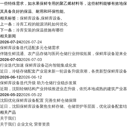
一些特殊需求，如水果保鲜专用的聚乙烯材料等，这些材料能够有效地保
其具备良好的保温、耐用和环保性能。
相关标签：
保鲜库设备
,
保鲜库设备
,
上一条：
冷库工程的能源消耗如何优化
下一条：
冷库安装的保温措施有哪些
相关新闻
2026-07-24
2026-07-24
保鲜库设备迭代适配多元仓储需求
伴随生鲜流通、农产品存储与医药仓储行业持续拓展，保鲜库设备迎来全方
2026-07-03
2026-07-03
行业迭代加速 保鲜库设备迈向智能集成化发
近日，冷链存储配套产业迎来新一轮设备升级浪潮，各类新型保鲜库设备逐
2026-06-12
2026-06-12
保鲜库设备迭代升级 助力仓储行业稳步发展
近期，沈阳轻钢结构产业持续推进业态升级，依托本地成熟的建筑产业基础
2026-05-22
2026-05-22
沈阳优化保鲜库设备配置 完善生鲜仓储保障
近日，沈阳保鲜库设备聚焦生鲜存储、仓储管护等层面，优化设备配套结构
相关产品
关于我们
关于我们
企业文化
荣誉资质