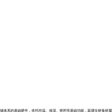
储体系的基础硬件，依托控温、保湿、密闭等基础功能，延缓生鲜食材腐