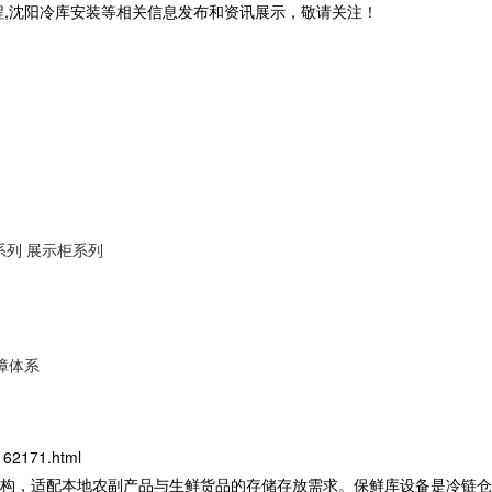
程,沈阳冷库安装等相关信息发布和资讯展示，敬请关注！
系列
展示柜系列
障体系
162171.html
构，适配本地农副产品与生鲜货品的存储存放需求。
保鲜库设备
是冷链仓