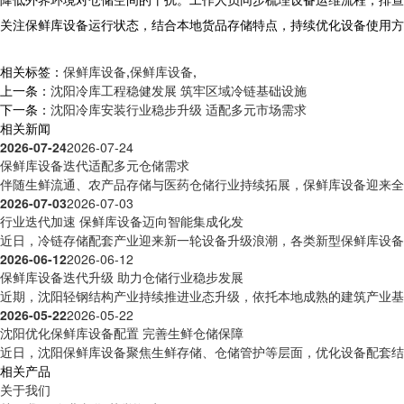
关注保鲜库设备运行状态，结合本地货品存储特点，持续优化设备使用方
相关标签：
保鲜库设备
,
保鲜库设备
,
上一条：
沈阳冷库工程稳健发展 筑牢区域冷链基础设施
下一条：
沈阳冷库安装行业稳步升级 适配多元市场需求
相关新闻
2026-07-24
2026-07-24
保鲜库设备迭代适配多元仓储需求
伴随生鲜流通、农产品存储与医药仓储行业持续拓展，保鲜库设备迎来全方
2026-07-03
2026-07-03
行业迭代加速 保鲜库设备迈向智能集成化发
近日，冷链存储配套产业迎来新一轮设备升级浪潮，各类新型保鲜库设备逐
2026-06-12
2026-06-12
保鲜库设备迭代升级 助力仓储行业稳步发展
近期，沈阳轻钢结构产业持续推进业态升级，依托本地成熟的建筑产业基础
2026-05-22
2026-05-22
沈阳优化保鲜库设备配置 完善生鲜仓储保障
近日，沈阳保鲜库设备聚焦生鲜存储、仓储管护等层面，优化设备配套结构
相关产品
关于我们