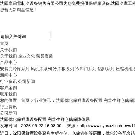
沈阳寒霜雪制冷设备销售有限公司为您免费提供
保鲜库设备
,沈阳冷库工
您暂无新询盘信息！
首页
关于我们
关于我们
企业文化
荣誉资质
产品中心
安装完冷库系列
风机库系列
冷库板系列
冷库门系列
铝排系列
压缩机组
新闻中心
行业资讯
公司新闻
客户案例
联系我们
您的位置：
首页
>
行业资讯
>
沈阳优化保鲜库设备配置 完善生鲜仓储保
行业资讯
公司新闻
沈阳优化保鲜库设备配置 完善生鲜仓储保障体系
发布时间：2026-05-22 16:08:00
来源：http://www.syhsxzl.cn/news1
近日，
沈阳
保鲜库设备
聚焦生鲜存储、仓储管护等层面，优化设备配套结