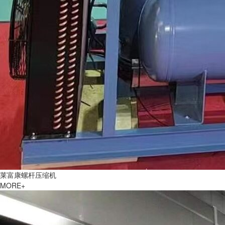
莱富康螺杆压缩机
MORE+