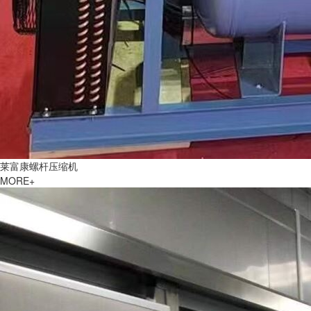
莱富康螺杆压缩机
MORE+