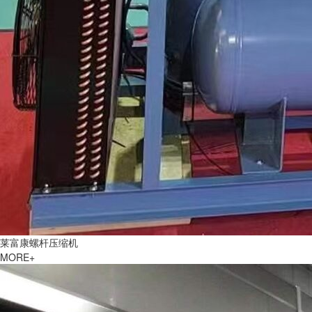
莱富康螺杆压缩机
MORE+