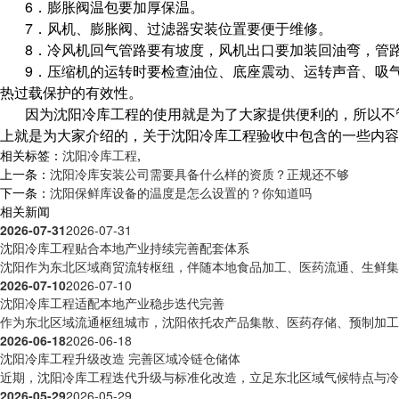
6．膨胀阀温包要加厚保温。
7．风机、膨胀阀、过滤器安装位置要便于维修。
8．冷风机回气管路要有坡度，风机出口要加装回油弯，管
9．压缩机的运转时要检查油位、底座震动、运转声音、吸
热过载保护的有效性。
因为沈阳冷库工程的使用就是为了大家提供便利的，所以不
上就是为大家介绍的，关于沈阳冷库工程验收中包含的一些内容
相关标签：
沈阳冷库工程
,
上一条：
沈阳冷库安装公司需要具备什么样的资质？正规还不够
下一条：
沈阳保鲜库设备的温度是怎么设置的？你知道吗
相关新闻
2026-07-31
2026-07-31
沈阳冷库工程贴合本地产业持续完善配套体系
沈阳作为东北区域商贸流转枢纽，伴随本地食品加工、医药流通、生鲜集散
2026-07-10
2026-07-10
沈阳冷库工程适配本地产业稳步迭代完善
作为东北区域流通枢纽城市，沈阳依托农产品集散、医药存储、预制加工等
2026-06-18
2026-06-18
沈阳冷库工程升级改造 完善区域冷链仓储体
近期，沈阳冷库工程迭代升级与标准化改造，立足东北区域气候特点与冷链
2026-05-29
2026-05-29