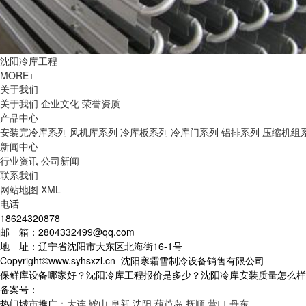
沈阳冷库工程
MORE+
关于我们
关于我们
企业文化
荣誉资质
产品中心
安装完冷库系列
风机库系列
冷库板系列
冷库门系列
铝排系列
压缩机组
新闻中心
行业资讯
公司新闻
联系我们
网站地图
XML
电话
18624320878
邮 箱：2804332499@qq.com
地 址：辽宁省沈阳市大东区北海街16-1号
Copyright©www.syhsxzl.cn 沈阳寒霜雪制冷设备销售有限公司
保鲜库设备哪家好？沈阳冷库工程报价是多少？沈阳冷库安装质量怎么样？沈阳
备案号：
热门城市推广：
大连
鞍山
阜新
沈阳
葫芦岛
抚顺
营口
丹东