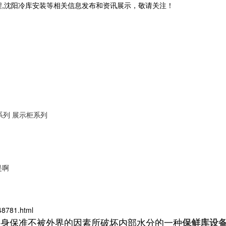
程,沈阳冷库安装等相关信息发布和资讯展示，敬请关注！
系列
展示柜系列
是啊
48781.html
身保准不被外界的因素所破坏内部水分的一种
保鲜库设