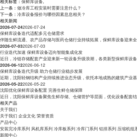
相关标签：
保鲜库设备
,
上一条：
做冷库工程安装时需要注意什么？
下一条：
冷库设备报价与哪些因素息息相关？
相关新闻
2026-07-24
2026-07-24
保鲜库设备迭代适配多元仓储需求
伴随生鲜流通、农产品存储与医药仓储行业持续拓展，保鲜库设备迎来全方
2026-07-03
2026-07-03
行业迭代加速 保鲜库设备迈向智能集成化发
近日，冷链存储配套产业迎来新一轮设备升级浪潮，各类新型保鲜库设备逐
2026-06-12
2026-06-12
保鲜库设备迭代升级 助力仓储行业稳步发展
近期，沈阳轻钢结构产业持续推进业态升级，依托本地成熟的建筑产业基础
2026-05-22
2026-05-22
沈阳优化保鲜库设备配置 完善生鲜仓储保障
近日，沈阳保鲜库设备聚焦生鲜存储、仓储管护等层面，优化设备配套结构
相关产品
关于我们
关于我们
企业文化
荣誉资质
产品中心
安装完冷库系列
风机库系列
冷库板系列
冷库门系列
铝排系列
压缩机组
新闻中心