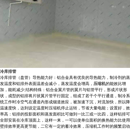
冷库排管
冷库排管（盘管）导热能力好：铝合金具有优良的导热能力，制冷剂的蒸
发温度和铝排外表面温差会减小，蒸发温度会增高，
压缩机
的能效比增
加，能耗减少;结构特殊：铝合金翼片管的翼片与铝管平行，形成片状形
状，成型的铝排将片状翼片管平行固定，组成了若干个平行通道，制冷系
统工作时冷空气在通道内形成烟道效应，被加速下沉，对流加快，所以降
温速度快，达到设定温度时压缩机停止运转，节省大量电能；设置好，效
率高：铝排的投影面积和蒸发面积比可做到一比三或一比四，这样铝排可
全部安装在冷库顶面上，这样一来，一可以使单位面积的换热能力比使用
壁排效率更高更节能，二它有一定的蓄冷效果，压缩机工作时的频繁启动