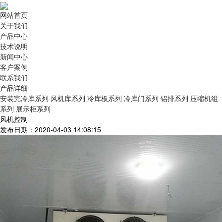
网站首页
关于我们
产品中心
技术说明
新闻中心
客户案例
联系我们
产品详细
安装完冷库系列
风机库系列
冷库板系列
冷库门系列
铝排系列
压缩机组
系列
展示柜系列
风机控制
发布日期：2020-04-03 14:08:15