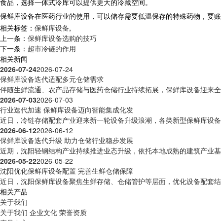
食品，选择一体式冷库可以提供更大的冷藏空间。
保鲜库设备在医药行业的使用，可以储存需要低温保存的特殊药物，要账
相关标签：
保鲜库设备
,
上一条：
保鲜库设备选购的技巧
下一条：
超市冷链的作用
相关新闻
2026-07-24
2026-07-24
保鲜库设备迭代适配多元仓储需求
伴随生鲜流通、农产品存储与医药仓储行业持续拓展，保鲜库设备迎来全方
2026-07-03
2026-07-03
行业迭代加速 保鲜库设备迈向智能集成化发
近日，冷链存储配套产业迎来新一轮设备升级浪潮，各类新型保鲜库设备逐
2026-06-12
2026-06-12
保鲜库设备迭代升级 助力仓储行业稳步发展
近期，沈阳轻钢结构产业持续推进业态升级，依托本地成熟的建筑产业基础
2026-05-22
2026-05-22
沈阳优化保鲜库设备配置 完善生鲜仓储保障
近日，沈阳保鲜库设备聚焦生鲜存储、仓储管护等层面，优化设备配套结构
相关产品
关于我们
关于我们
企业文化
荣誉资质