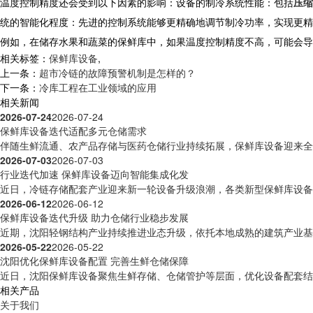
温度控制精度还会受到以下因素的影响：设备的制冷系统性能：包括
压缩
统的智能化程度：先进的控制系统能够更精确地调节制冷功率，实现更精
例如，在储存水果和蔬菜的保鲜库中，如果温度控制精度不高，可能会导
相关标签：
保鲜库设备
,
上一条：
超市冷链的故障预警机制是怎样的？
下一条：
冷库工程在工业领域的应用
相关新闻
2026-07-24
2026-07-24
保鲜库设备迭代适配多元仓储需求
伴随生鲜流通、农产品存储与医药仓储行业持续拓展，保鲜库设备迎来全方
2026-07-03
2026-07-03
行业迭代加速 保鲜库设备迈向智能集成化发
近日，冷链存储配套产业迎来新一轮设备升级浪潮，各类新型保鲜库设备逐
2026-06-12
2026-06-12
保鲜库设备迭代升级 助力仓储行业稳步发展
近期，沈阳轻钢结构产业持续推进业态升级，依托本地成熟的建筑产业基础
2026-05-22
2026-05-22
沈阳优化保鲜库设备配置 完善生鲜仓储保障
近日，沈阳保鲜库设备聚焦生鲜存储、仓储管护等层面，优化设备配套结构
相关产品
关于我们