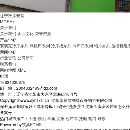
辽宁冷库安装
MORE+
关于我们
关于我们
企业文化
荣誉资质
产品中心
安装完冷库系列
风机库系列
冷库板系列
冷库门系列
铝排系列
压缩机组
新闻中心
行业资讯
公司新闻
联系我们
网站地图
XML
电话
18624320878
邮 箱：2804332499@qq.com
地 址：辽宁省沈阳市大东区北海街16-1号
Copyright©www.syhsxzl.cn 沈阳寒霜雪制冷设备销售有限公司
保鲜库设备哪家好？沈阳冷库工程报价是多少？沈阳冷库安装质量怎么样？沈阳
备案号：
热门城市推广：
大连
鞍山
阜新
沈阳
葫芦岛
抚顺
营口
丹东
Powered by
筑巢ECMS