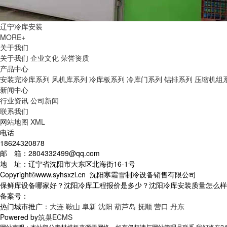
辽宁冷库安装
MORE+
关于我们
关于我们
企业文化
荣誉资质
产品中心
安装完冷库系列
风机库系列
冷库板系列
冷库门系列
铝排系列
压缩机组
新闻中心
行业资讯
公司新闻
联系我们
网站地图
XML
电话
18624320878
邮 箱：2804332499@qq.com
地 址：辽宁省沈阳市大东区北海街16-1号
Copyright©www.syhsxzl.cn 沈阳寒霜雪制冷设备销售有限公司
保鲜库设备哪家好？沈阳冷库工程报价是多少？沈阳冷库安装质量怎么样？沈阳
备案号：
热门城市推广：
大连
鞍山
阜新
沈阳
葫芦岛
抚顺
营口
丹东
Powered by
筑巢ECMS
网站声明：本站部分素材模板来源于网络，如有侵权请与网站管理员联系,我们将在24