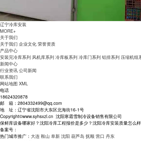
辽宁冷库安装
MORE+
关于我们
关于我们
企业文化
荣誉资质
产品中心
安装完冷库系列
风机库系列
冷库板系列
冷库门系列
铝排系列
压缩机组
新闻中心
行业资讯
公司新闻
联系我们
网站地图
XML
电话
18624320878
邮 箱：2804332499@qq.com
地 址：辽宁省沈阳市大东区北海街16-1号
Copyright©www.syhsxzl.cn 沈阳寒霜雪制冷设备销售有限公司
保鲜库设备哪家好？沈阳冷库工程报价是多少？沈阳冷库安装质量怎么样？沈阳
备案号：
热门城市推广：
大连
鞍山
阜新
沈阳
葫芦岛
抚顺
营口
丹东