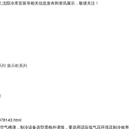
程,沈阳冷库安装等相关信息发布和资讯展示，敬请关注！
系列
展示柜系列
些
078143.html
、空气稀薄，制冷设备选型需格外谨慎，要选用适应低气压环境且制冷效率