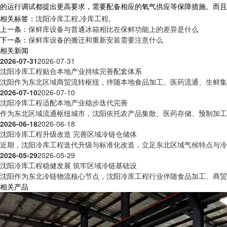
的运行调试都提出更高要求，需要配备相应的氧气供应等保障措施。而且
相关标签：
沈阳冷库工程
,
冷库工程
,
上一条：
保鲜库设备与普通冰箱相比在保鲜功能上的差异是什么
下一条：
保鲜库设备的搬迁和重新安装需要注意什么
相关新闻
2026-07-31
2026-07-31
沈阳冷库工程贴合本地产业持续完善配套体系
沈阳作为东北区域商贸流转枢纽，伴随本地食品加工、医药流通、生鲜集散
2026-07-10
2026-07-10
沈阳冷库工程适配本地产业稳步迭代完善
作为东北区域流通枢纽城市，沈阳依托农产品集散、医药存储、预制加工等
2026-06-18
2026-06-18
沈阳冷库工程升级改造 完善区域冷链仓储体
近期，沈阳冷库工程迭代升级与标准化改造，立足东北区域气候特点与冷链
2026-05-29
2026-05-29
沈阳冷库工程稳健发展 筑牢区域冷链基础设
沈阳作为东北冷链物流核心节点，沈阳冷库工程行业伴随食品加工、商贸流
相关产品