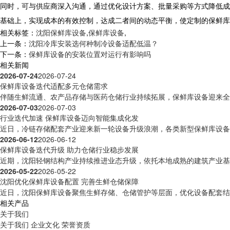
同时，可与供应商深入沟通，通过优化设计方案、批量采购等方式降低成
基础上，实现成本的有效控制，达成二者间的动态平衡，使定制的保鲜库
相关标签：
沈阳保鲜库设备
,
保鲜库设备
,
上一条：
沈阳冷库安装选何种制冷设备适配低温？
下一条：
保鲜库设备的安装位置对运行有影响吗
相关新闻
2026-07-24
2026-07-24
保鲜库设备迭代适配多元仓储需求
伴随生鲜流通、农产品存储与医药仓储行业持续拓展，保鲜库设备迎来全方
2026-07-03
2026-07-03
行业迭代加速 保鲜库设备迈向智能集成化发
近日，冷链存储配套产业迎来新一轮设备升级浪潮，各类新型保鲜库设备逐
2026-06-12
2026-06-12
保鲜库设备迭代升级 助力仓储行业稳步发展
近期，沈阳轻钢结构产业持续推进业态升级，依托本地成熟的建筑产业基础
2026-05-22
2026-05-22
沈阳优化保鲜库设备配置 完善生鲜仓储保障
近日，沈阳保鲜库设备聚焦生鲜存储、仓储管护等层面，优化设备配套结构
相关产品
关于我们
关于我们
企业文化
荣誉资质