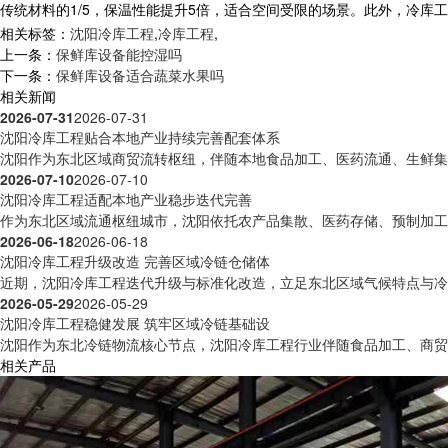
传统材料的1/5，保温性能提升5倍，适合空间受限的场景。此外，
冷库工
相关标签：
沈阳冷库工程
,
冷库工程
,
上一条：
保鲜库设备能控湿吗
下一条：
保鲜库设备适合蔬菜水果吗
相关新闻
2026-07-31
2026-07-31
沈阳冷库工程贴合本地产业持续完善配套体系
沈阳作为东北区域商贸流转枢纽，伴随本地食品加工、医药流通、生鲜集散
2026-07-10
2026-07-10
沈阳冷库工程适配本地产业稳步迭代完善
作为东北区域流通枢纽城市，沈阳依托农产品集散、医药存储、预制加工等
2026-06-18
2026-06-18
沈阳冷库工程升级改造 完善区域冷链仓储体
近期，沈阳冷库工程迭代升级与标准化改造，立足东北区域气候特点与冷链
2026-05-29
2026-05-29
沈阳冷库工程稳健发展 筑牢区域冷链基础设
沈阳作为东北冷链物流核心节点，沈阳冷库工程行业伴随食品加工、商贸流
相关产品