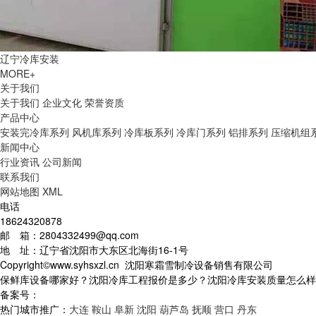
辽宁冷库安装
MORE+
关于我们
关于我们
企业文化
荣誉资质
产品中心
安装完冷库系列
风机库系列
冷库板系列
冷库门系列
铝排系列
压缩机组
新闻中心
行业资讯
公司新闻
联系我们
网站地图
XML
电话
18624320878
邮 箱：2804332499@qq.com
地 址：辽宁省沈阳市大东区北海街16-1号
Copyright©www.syhsxzl.cn 沈阳寒霜雪制冷设备销售有限公司
保鲜库设备哪家好？沈阳冷库工程报价是多少？沈阳冷库安装质量怎么样？沈阳
备案号：
热门城市推广：
大连
鞍山
阜新
沈阳
葫芦岛
抚顺
营口
丹东