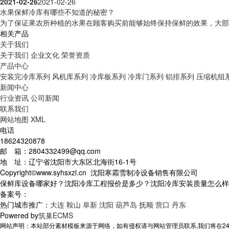
2021-02-26
2021-02-26
水果保鲜冷库有哪些不知道的秘密？
为了保证果农所种植的水果在顾客购买前能够始终保持保鲜的效果，大部分
相关产品
关于我们
关于我们
企业文化
荣誉资质
产品中心
安装完冷库系列
风机库系列
冷库板系列
冷库门系列
铝排系列
压缩机组
新闻中心
行业资讯
公司新闻
联系我们
网站地图
XML
电话
18624320878
邮 箱：2804332499@qq.com
地 址：辽宁省沈阳市大东区北海街16-1号
Copyright©www.syhsxzl.cn 沈阳寒霜雪制冷设备销售有限公司
保鲜库设备哪家好？沈阳冷库工程报价是多少？沈阳冷库安装质量怎么样？沈阳
备案号：
热门城市推广：
大连
鞍山
阜新
沈阳
葫芦岛
抚顺
营口
丹东
Powered by
筑巢ECMS
网站声明：本站部分素材模板来源于网络，如有侵权请与网站管理员联系,我们将在24