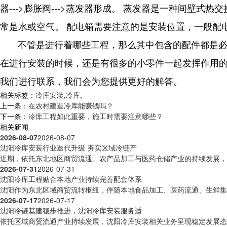
器--->膨胀阀--->蒸发器形成。 蒸发器是一种间
常是水或空气。 配电箱需要注意的是安装位置，一般配
不管是进行着哪些工程，那么其中包含的配件都是
在进行安装的时候，还是有很多的小零件一起发挥作用
我们进行联系，我们会为您提供更好的解答。
相关标签：
冷库安装
,
冷库
,
上一条：
在农村建造冷库能赚钱吗？
下一条：
冷库工程如此重要，施工时需要注意哪些？
相关新闻
2026-08-07
2026-08-07
沈阳冷库安装行业迭代升级 夯实区域冷链产
近期，依托东北地区商贸流通、农产品加工与医药仓储产业的持续发展，沈
2026-07-31
2026-07-31
沈阳冷库工程贴合本地产业持续完善配套体系
沈阳作为东北区域商贸流转枢纽，伴随本地食品加工、医药流通、生鲜集散
2026-07-17
2026-07-17
沈阳冷链基建稳步推进，沈阳冷库安装服务适
依托区域商贸流通产业持续发展，沈阳冷库安装相关业务呈现稳定发展态势