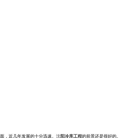
面，近几年发展的十分迅速。
沈
阳冷库工程
的前景还是很好的。