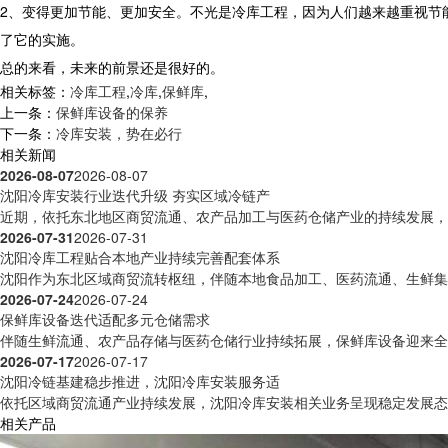
2、变得更加节能、更加安全。不光是冷库工程，因为人们越来越重视节
了它的实施。
总的来看，未来的前景还是很好的。
相关标签：
冷库工程
,
冷库
,
保鲜库
,
上一条：
保鲜库设备的保养
下一条：
冷库安装，势在必行
相关新闻
2026-08-07
2026-08-07
沈阳冷库安装行业迭代升级 夯实区域冷链产
近期，依托东北地区商贸流通、农产品加工与医药仓储产业的持续发展，沈
2026-07-31
2026-07-31
沈阳冷库工程贴合本地产业持续完善配套体系
沈阳作为东北区域商贸流转枢纽，伴随本地食品加工、医药流通、生鲜集散
2026-07-24
2026-07-24
保鲜库设备迭代适配多元仓储需求
伴随生鲜流通、农产品存储与医药仓储行业持续拓展，保鲜库设备迎来全方
2026-07-17
2026-07-17
沈阳冷链基建稳步推进，沈阳冷库安装服务适
依托区域商贸流通产业持续发展，沈阳冷库安装相关业务呈现稳定发展态势
相关产品