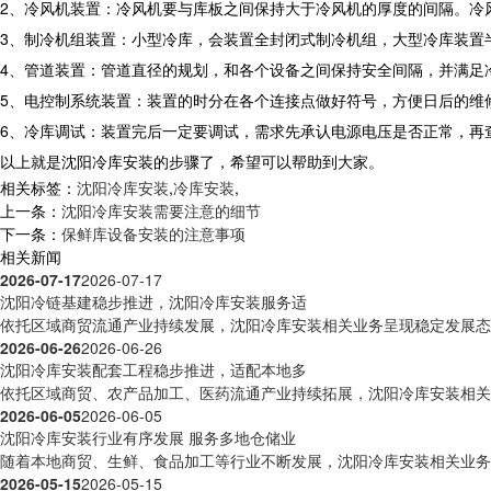
2、冷风机装置：冷风机要与库板之间保持大于冷风机的厚度的间隔。冷
3、
制冷机组装置：小型冷库，会装置全封闭式制冷机组，大型冷库装置
4、管道装置：管道直径的规划，和各个设备之间保持安全间隔，并满足
5、
电控制系统装置：装置的时分在各个连接点做好符号，方便日后的维
6、冷库调试：装置完后一定要调试，需求先承认电源电压是否正常，再
以上就是沈阳冷库安装的步骤了，希望可以帮助到大家。
相关标签：
沈阳冷库安装
,
冷库安装
,
上一条：
沈阳冷库安装需要注意的细节
下一条：
保鲜库设备安装的注意事项
相关新闻
2026-07-17
2026-07-17
沈阳冷链基建稳步推进，沈阳冷库安装服务适
依托区域商贸流通产业持续发展，沈阳冷库安装相关业务呈现稳定发展态势
2026-06-26
2026-06-26
沈阳冷库安装配套工程稳步推进，适配本地多
依托区域商贸、农产品加工、医药流通产业持续拓展，沈阳冷库安装相关工
2026-06-05
2026-06-05
沈阳冷库安装行业有序发展 服务多地仓储业
随着本地商贸、生鲜、食品加工等行业不断发展，沈阳冷库安装相关业务活
2026-05-15
2026-05-15