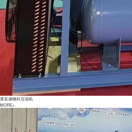
莱富康螺杆压缩机
MORE+