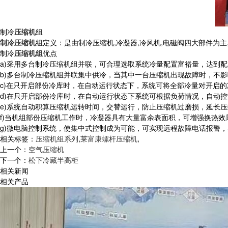
制冷
压缩机
组
制冷压缩机
组定义：是由制冷压缩机,冷凝器,冷风机,电磁阀四大部件为主
制冷
压缩机组
优点
a)采用多台制冷压缩机组并联，可合理选取系统冷量配置富裕量，达到配
b)多台制冷压缩机组并联集中供冷，当其中一台压缩机出现故障时，不
c)在只开启部份冷库时，在自动运行状态下，系统可将全部冷量对开启
d)在只开启部份冷库时，在自动运行状态下系统可根据负荷情况，自动
e)系统自动积算压缩机运转时间，交替运行，防止压缩机过磨损，延长
f)当机组部份压缩机工作时，冷凝器具有大量富余表面积，可增强换热
g)微电脑控制系统，使集中式控制成为可能，可实现远程故障电话报警
相关标签：
压缩机组系列
,
莱富康螺杆压缩机
,
上一个：
空气压缩机
下一个：
松下冷藏半高柜
相关新闻
相关产品