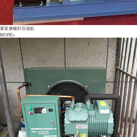
莱富康螺杆压缩机
MORE+